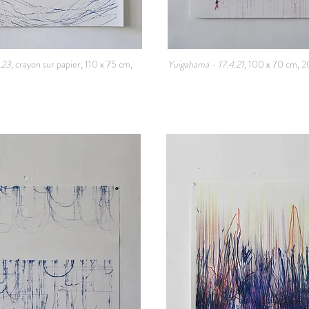
.23,
crayon sur papier, 110 x 75 cm,
Yuigahama - 17.4.21,
100 x 70 cm, 2