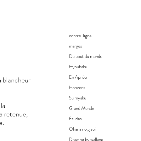
contre-ligne
marges
Du bout du monde
Hyoubaku
En Apnée
la blancheur
Horizons
Suimyaku
la
Grand Monde
la retenue,
Études
e.
Ohana no gisei
Drawing by walking