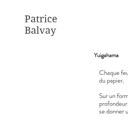
Patrice
Balvay
Yuigahama
Chaque feui
du papier.
Sur un form
profondeur 
se donner u