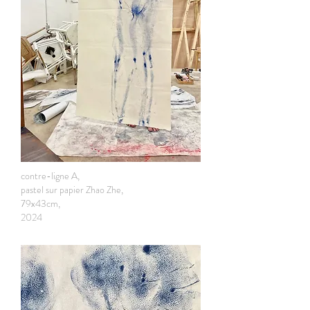
contre-ligne A,
pastel sur papier Zhao Zhe,
79x43cm,
2024