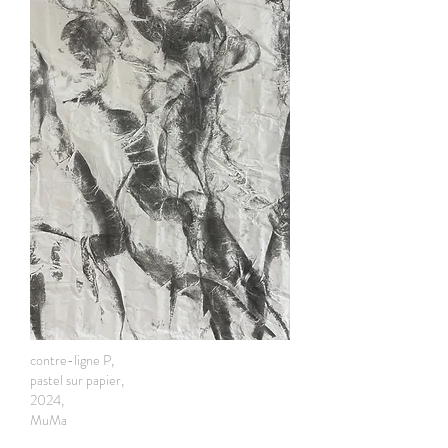
contre-ligne P,
pastel sur papier,
2024,
MuMa