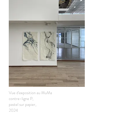
Vue d'exposition au MuMa
contre-ligne P,
pastel sur papier,
2024