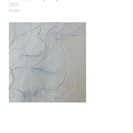
2024
MuMa
contre-ligne R, détail